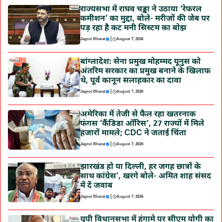
राज्यसभा में राघव चड्ढा ने उठाया ‘रेफरल
कमीशन’ का मुद्दा, बोले- मरीजों की जेब पर
पड़ रहा है कट मनी सिस्टम का बोझ
|
Jagrut Bharat
August 7, 2026
बांग्लादेश: सेना प्रमुख मोहम्मद यूनुस को
अंतरिम सरकार का प्रमुख बनाने के खिलाफ
थे, पूर्व कानून सलाहकार का दावा
|
Jagrut Bharat
August 7, 2026
अमेरिका में तेजी से फैल रहा खतरनाक
फंगस ‘कैंडिडा ऑरिस’, 27 राज्यों में मिले
हजारों मामले; CDC ने जताई चिंता
|
Jagrut Bharat
August 7, 2026
झारखंड हो या दिल्ली, हर जगह छात्रों के
साथ कांग्रेस’, खरगे बोले- अमित शाह संसद
में दें जवाब
|
Jagrut Bharat
August 7, 2026
यूपी विधानसभा में हंगामे पर सीएम योगी का