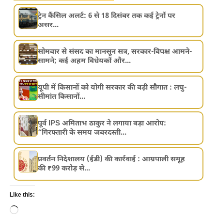
ट्रेन कैंसिल अलर्ट: 6 से 18 दिसंबर तक कई ट्रेनों पर
असर...
सोमवार से संसद का मानसून सत्र, सरकार-विपक्ष आमने-
सामने; कई अहम विधेयकों और...
यूपी में किसानों को योगी सरकार की बड़ी सौगात : लघु-
सीमांत किसानों...
पूर्व IPS अमिताभ ठाकुर ने लगाया बड़ा आरोप:
“गिरफ्तारी के समय जबरदस्ती...
प्रवर्तन निदेशालय (ईडी) की कार्रवाई : आम्रपाली समूह
की ₹99 करोड़ से...
Like this:
Loading…