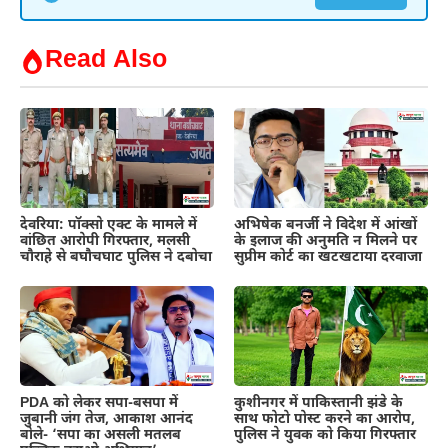
Read Also
देवरिया: पॉक्सो एक्ट के मामले में
अभिषेक बनर्जी ने विदेश में आंखों
वांछित आरोपी गिरफ्तार, मलसी
के इलाज की अनुमति न मिलने पर
चौराहे से बघौचघाट पुलिस ने दबोचा
सुप्रीम कोर्ट का खटखटाया दरवाजा
PDA को लेकर सपा-बसपा में
कुशीनगर में पाकिस्तानी झंडे के
जुबानी जंग तेज, आकाश आनंद
साथ फोटो पोस्ट करने का आरोप,
बोले- ‘सपा का असली मतलब
पुलिस ने युवक को किया गिरफ्तार