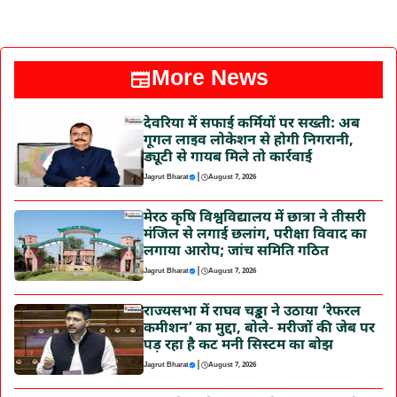
More News
देवरिया में सफाई कर्मियों पर सख्ती: अब
गूगल लाइव लोकेशन से होगी निगरानी,
ड्यूटी से गायब मिले तो कार्रवाई
|
Jagrut Bharat
August 7, 2026
मेरठ कृषि विश्वविद्यालय में छात्रा ने तीसरी
मंजिल से लगाई छलांग, परीक्षा विवाद का
लगाया आरोप; जांच समिति गठित
|
Jagrut Bharat
August 7, 2026
राज्यसभा में राघव चड्ढा ने उठाया ‘रेफरल
कमीशन’ का मुद्दा, बोले- मरीजों की जेब पर
पड़ रहा है कट मनी सिस्टम का बोझ
|
Jagrut Bharat
August 7, 2026