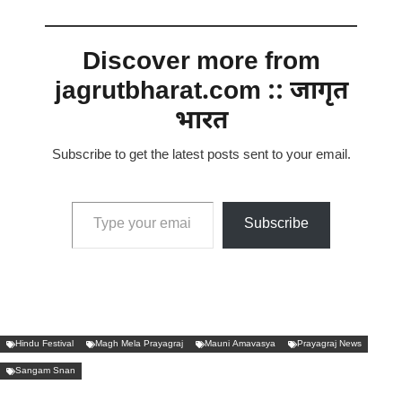
Discover more from
jagrutbharat.com :: जागृत
भारत
Subscribe to get the latest posts sent to your email.
Type your email…
Subscribe
Hindu Festival
Magh Mela Prayagraj
Mauni Amavasya
Prayagraj News
Sangam Snan