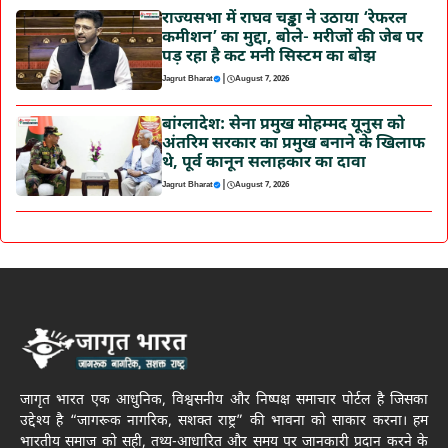
राज्यसभा में राघव चड्ढा ने उठाया ‘रेफरल
कमीशन’ का मुद्दा, बोले- मरीजों की जेब पर
पड़ रहा है कट मनी सिस्टम का बोझ
|
Jagrut Bharat
August 7, 2026
बांग्लादेश: सेना प्रमुख मोहम्मद यूनुस को
अंतरिम सरकार का प्रमुख बनाने के खिलाफ
थे, पूर्व कानून सलाहकार का दावा
|
Jagrut Bharat
August 7, 2026
जागृत भारत एक आधुनिक, विश्वसनीय और निष्पक्ष समाचार पोर्टल है जिसका
उद्देश्य है “जागरूक नागरिक, सशक्त राष्ट्र” की भावना को साकार करना। हम
भारतीय समाज को सही, तथ्य-आधारित और समय पर जानकारी प्रदान करने के