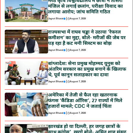
मेरठ कृषि विश्वविद्यालय में छात्रा ने तीसरी
मंजिल से लगाई छलांग, परीक्षा विवाद का
लगाया आरोप; जांच समिति गठित
|
Jagrut Bharat
August 7, 2026
राज्यसभा में राघव चड्ढा ने उठाया ‘रेफरल
कमीशन’ का मुद्दा, बोले- मरीजों की जेब पर
पड़ रहा है कट मनी सिस्टम का बोझ
|
Jagrut Bharat
August 7, 2026
बांग्लादेश: सेना प्रमुख मोहम्मद यूनुस को
अंतरिम सरकार का प्रमुख बनाने के खिलाफ
थे, पूर्व कानून सलाहकार का दावा
|
Jagrut Bharat
August 7, 2026
अमेरिका में तेजी से फैल रहा खतरनाक
फंगस ‘कैंडिडा ऑरिस’, 27 राज्यों में मिले
हजारों मामले; CDC ने जताई चिंता
|
Jagrut Bharat
August 7, 2026
झारखंड हो या दिल्ली, हर जगह छात्रों के
साथ कांग्रेस’, खरगे बोले- अमित शाह संसद