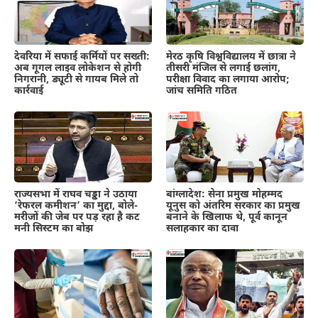
देवरिया में सफाई कर्मियों पर सख्ती:
मेरठ कृषि विश्वविद्यालय में छात्रा ने
अब गूगल लाइव लोकेशन से होगी
तीसरी मंजिल से लगाई छलांग,
निगरानी, ड्यूटी से गायब मिले तो
परीक्षा विवाद का लगाया आरोप;
कार्रवाई
जांच समिति गठित
राज्यसभा में राघव चड्ढा ने उठाया
बांग्लादेश: सेना प्रमुख मोहम्मद
‘रेफरल कमीशन’ का मुद्दा, बोले-
यूनुस को अंतरिम सरकार का प्रमुख
मरीजों की जेब पर पड़ रहा है कट
बनाने के खिलाफ थे, पूर्व कानून
मनी सिस्टम का बोझ
सलाहकार का दावा