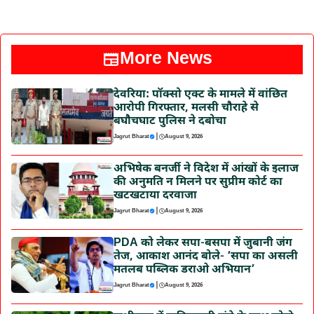
More News
देवरिया: पॉक्सो एक्ट के मामले में वांछित
आरोपी गिरफ्तार, मलसी चौराहे से
बघौचघाट पुलिस ने दबोचा
|
Jagrut Bharat
August 9, 2026
अभिषेक बनर्जी ने विदेश में आंखों के इलाज
की अनुमति न मिलने पर सुप्रीम कोर्ट का
खटखटाया दरवाजा
|
Jagrut Bharat
August 9, 2026
PDA को लेकर सपा-बसपा में जुबानी जंग
तेज, आकाश आनंद बोले- ‘सपा का असली
मतलब पब्लिक डराओ अभियान’
|
Jagrut Bharat
August 9, 2026