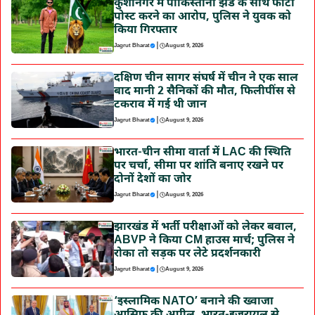
कुशीनगर में पाकिस्तानी झंडे के साथ फोटो
पोस्ट करने का आरोप, पुलिस ने युवक को
किया गिरफ्तार
|
Jagrut Bharat
August 9, 2026
दक्षिण चीन सागर संघर्ष में चीन ने एक साल
बाद मानी 2 सैनिकों की मौत, फिलीपींस से
टकराव में गई थी जान
|
Jagrut Bharat
August 9, 2026
भारत-चीन सीमा वार्ता में LAC की स्थिति
पर चर्चा, सीमा पर शांति बनाए रखने पर
दोनों देशों का जोर
|
Jagrut Bharat
August 9, 2026
झारखंड में भर्ती परीक्षाओं को लेकर बवाल,
ABVP ने किया CM हाउस मार्च; पुलिस ने
रोका तो सड़क पर लेटे प्रदर्शनकारी
|
Jagrut Bharat
August 9, 2026
‘इस्लामिक NATO’ बनाने की ख्वाजा