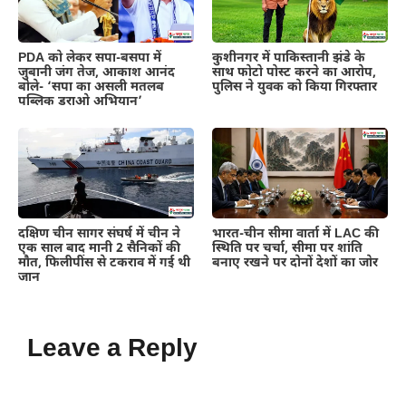
PDA को लेकर सपा-बसपा में
कुशीनगर में पाकिस्तानी झंडे के
जुबानी जंग तेज, आकाश आनंद
साथ फोटो पोस्ट करने का आरोप,
बोले- ‘सपा का असली मतलब
पुलिस ने युवक को किया गिरफ्तार
पब्लिक डराओ अभियान’
दक्षिण चीन सागर संघर्ष में चीन ने
भारत-चीन सीमा वार्ता में LAC की
एक साल बाद मानी 2 सैनिकों की
स्थिति पर चर्चा, सीमा पर शांति
मौत, फिलीपींस से टकराव में गई थी
बनाए रखने पर दोनों देशों का जोर
जान
Leave a Reply