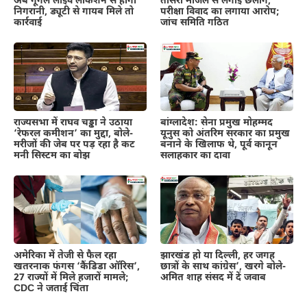
अब गूगल लाइव लोकेशन से होगी
तीसरी मंजिल से लगाई छलांग,
निगरानी, ड्यूटी से गायब मिले तो
परीक्षा विवाद का लगाया आरोप;
कार्रवाई
जांच समिति गठित
राज्यसभा में राघव चड्ढा ने उठाया
बांग्लादेश: सेना प्रमुख मोहम्मद
‘रेफरल कमीशन’ का मुद्दा, बोले-
यूनुस को अंतरिम सरकार का प्रमुख
मरीजों की जेब पर पड़ रहा है कट
बनाने के खिलाफ थे, पूर्व कानून
मनी सिस्टम का बोझ
सलाहकार का दावा
अमेरिका में तेजी से फैल रहा
झारखंड हो या दिल्ली, हर जगह
खतरनाक फंगस ‘कैंडिडा ऑरिस’,
छात्रों के साथ कांग्रेस’, खरगे बोले-
27 राज्यों में मिले हजारों मामले;
अमित शाह संसद में दें जवाब
CDC ने जताई चिंता