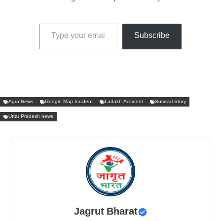
Type your email…
Subscribe
Agra News
Google Map Incident
Ladakh Accident
Survival Story
Uttar Pradesh news
Jagrut Bharat