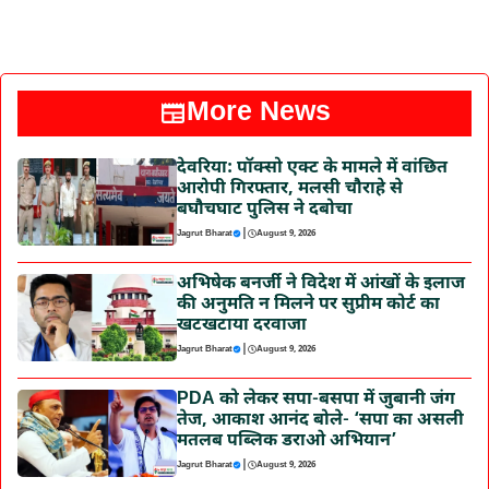
More News
देवरिया: पॉक्सो एक्ट के मामले में वांछित
आरोपी गिरफ्तार, मलसी चौराहे से
बघौचघाट पुलिस ने दबोचा
|
Jagrut Bharat
August 9, 2026
अभिषेक बनर्जी ने विदेश में आंखों के इलाज
की अनुमति न मिलने पर सुप्रीम कोर्ट का
खटखटाया दरवाजा
|
Jagrut Bharat
August 9, 2026
PDA को लेकर सपा-बसपा में जुबानी जंग
तेज, आकाश आनंद बोले- ‘सपा का असली
मतलब पब्लिक डराओ अभियान’
|
Jagrut Bharat
August 9, 2026