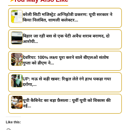
➤
You May Also Like
बरेली सिटी मजिस्ट्रेट अग्निहोत्री प्रकरण: यूपी सरकार ने
किया निलंबित, शामली कलेक्टर...
बिहार जा रही बस से एक पेटी अवैध शराब बरामद, दो
आरोपी...
देवरिया: 100% लक्ष्य पूरा करने वाले बीएलओ संतोष
गुप्ता को डीएम ने...
UP: मऊ से बड़ी खबर: रिश्वत लेते रंगे हाथ पकड़ा गया
दरोगा,...
यूपी कैबिनेट का बड़ा फ़ैसला : पूर्वी यूपी को विकास की
नई...
Like this: