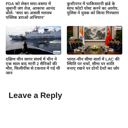
PDA को लेकर सपा-बसपा में
कुशीनगर में पाकिस्तानी झंडे के
जुबानी जंग तेज, आकाश आनंद
साथ फोटो पोस्ट करने का आरोप,
बोले- ‘सपा का असली मतलब
पुलिस ने युवक को किया गिरफ्तार
पब्लिक डराओ अभियान’
दक्षिण चीन सागर संघर्ष में चीन ने
भारत-चीन सीमा वार्ता में LAC की
एक साल बाद मानी 2 सैनिकों की
स्थिति पर चर्चा, सीमा पर शांति
मौत, फिलीपींस से टकराव में गई थी
बनाए रखने पर दोनों देशों का जोर
जान
Leave a Reply