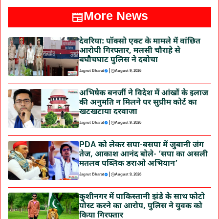
More News
देवरिया: पॉक्सो एक्ट के मामले में वांछित
आरोपी गिरफ्तार, मलसी चौराहे से
बघौचघाट पुलिस ने दबोचा
|
Jagrut Bharat
August 9, 2026
अभिषेक बनर्जी ने विदेश में आंखों के इलाज
की अनुमति न मिलने पर सुप्रीम कोर्ट का
खटखटाया दरवाजा
|
Jagrut Bharat
August 9, 2026
PDA को लेकर सपा-बसपा में जुबानी जंग
तेज, आकाश आनंद बोले- ‘सपा का असली
मतलब पब्लिक डराओ अभियान’
|
Jagrut Bharat
August 9, 2026
कुशीनगर में पाकिस्तानी झंडे के साथ फोटो
पोस्ट करने का आरोप, पुलिस ने युवक को
किया गिरफ्तार