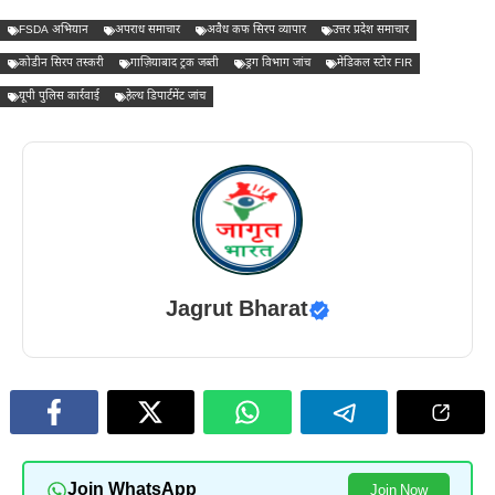
FSDA अभियान
अपराध समाचार
अवैध कफ सिरप व्यापार
उत्तर प्रदेश समाचार
कोडीन सिरप तस्करी
गाज़ियाबाद ट्रक जब्ती
ड्रग विभाग जांच
मेडिकल स्टोर FIR
यूपी पुलिस कार्रवाई
हेल्थ डिपार्टमेंट जांच
Jagrut Bharat
Join WhatsApp
Join Now