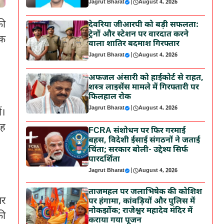
Jagrut Bharat
|
August 4, 2026
की
देवरिया जीआरपी को बड़ी सफलता:
ट्रेनों और स्टेशन पर वारदात करने
ैक
वाला शातिर बदमाश गिरफ्तार
Jagrut Bharat
|
August 4, 2026
अफजल अंसारी को हाईकोर्ट से राहत,
शस्त्र लाइसेंस मामले में गिरफ्तारी पर
फिलहाल रोक
Jagrut Bharat
|
August 4, 2026
ं।
यह
FCRA संशोधन पर फिर गरमाई
बहस, विदेशी ईसाई संगठनों ने जताई
चिंता; सरकार बोली- उद्देश्य सिर्फ
पारदर्शिता
Jagrut Bharat
|
August 4, 2026
ताजमहल पर जलाभिषेक की कोशिश
पर
पर हंगामा, कांवड़ियों और पुलिस में
नोकझोंक; राजेश्वर महादेव मंदिर में
की
कराया गया पूजन