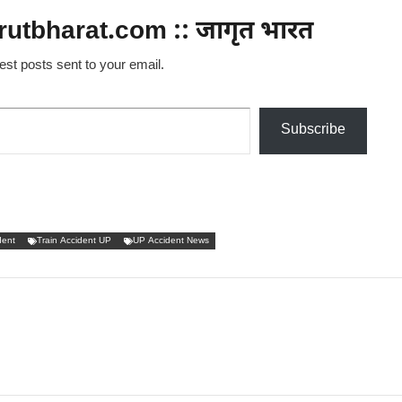
utbharat.com :: जागृत भारत
test posts sent to your email.
Subscribe
dent
Train Accident UP
UP Accident News