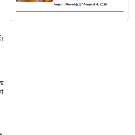
Jagrut Bharat
|
August 4, 2026
ई।
नक
ां