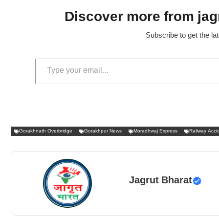
Discover more from jagr
Subscribe to get the la
Type your email…
Gorakhnath Overbridge
Gorakhpur News
Moradhwaj Express
Railway Acci
Jagrut Bharat