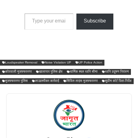
Type your email…
Subscribe
Loudspeaker Removal
Noise Violation UP
UP Police Action
कोतवाली मुज़फ़्फरनगर
खालापार पुलिस क्षेत्र
धार्मिक स्थल ध्वनि सीमा
ध्वनि प्रदूषण नियंत्रण
मुज़फ़्फरनगर पुलिस
लाउडस्पीकर कार्रवाई
सिविल लाइंस मुज़फ़्फरनगर
सुप्रीम कोर्ट दिशा-निर्देश