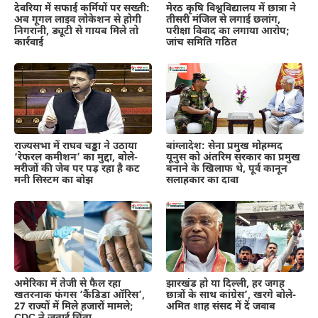
देवरिया में सफाई कर्मियों पर सख्ती:
मेरठ कृषि विश्वविद्यालय में छात्रा ने
अब गूगल लाइव लोकेशन से होगी
तीसरी मंजिल से लगाई छलांग,
निगरानी, ड्यूटी से गायब मिले तो
परीक्षा विवाद का लगाया आरोप;
कार्रवाई
जांच समिति गठित
राज्यसभा में राघव चड्ढा ने उठाया
बांग्लादेश: सेना प्रमुख मोहम्मद
‘रेफरल कमीशन’ का मुद्दा, बोले-
यूनुस को अंतरिम सरकार का प्रमुख
मरीजों की जेब पर पड़ रहा है कट
बनाने के खिलाफ थे, पूर्व कानून
मनी सिस्टम का बोझ
सलाहकार का दावा
अमेरिका में तेजी से फैल रहा
झारखंड हो या दिल्ली, हर जगह
खतरनाक फंगस ‘कैंडिडा ऑरिस’,
छात्रों के साथ कांग्रेस’, खरगे बोले-
27 राज्यों में मिले हजारों मामले;
अमित शाह संसद में दें जवाब