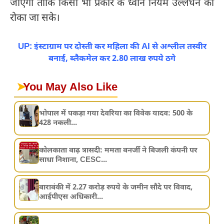
जाएगी ताकि किसी भी प्रकार के ध्वनि नियम उल्लंघन को
रोका जा सके।
UP: इंस्टाग्राम पर दोस्ती कर महिला की AI से अश्लील तस्वीर
बनाई, ब्लैकमेल कर 2.80 लाख रुपये ठगे
➤
You May Also Like
भोपाल में पकड़ा गया देवरिया का विवेक यादव: 500 के
428 नकली...
कोलकाता बाढ़ त्रासदी: ममता बनर्जी ने बिजली कंपनी पर
साधा निशाना, CESC...
बाराबंकी में 2.27 करोड़ रुपये के जमीन सौदे पर विवाद,
आईपीएस अधिकारी...