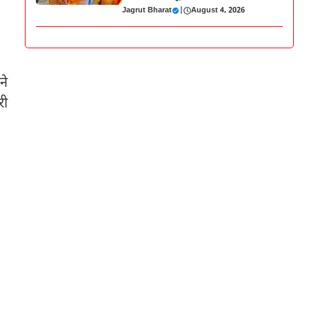
Jagrut Bharat
|
August 4, 2026
ने
री