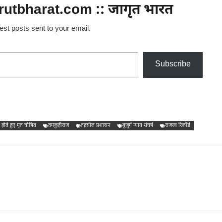
utbharat.com :: जागृत भारत
test posts sent to your email.
Subscribe
ा होते हुए मृत घोषित
तमकुहीराज
तहसील प्रशासन
बुजुर्ग न्याय संघर्ष
राजस्व रिकॉर्ड