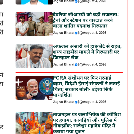
Jagrut Bharat
|
August 4, 2026
ला
देवरिया जीआरपी को बड़ी सफलता:
ट्रेनों और स्टेशन पर वारदात करने
ों
वाला शातिर बदमाश गिरफ्तार
री
Jagrut Bharat
|
August 4, 2026
अफजल अंसारी को हाईकोर्ट से राहत,
शस्त्र लाइसेंस मामले में गिरफ्तारी पर
फिलहाल रोक
Jagrut Bharat
|
August 4, 2026
ने
FCRA संशोधन पर फिर गरमाई
ला
बहस, विदेशी ईसाई संगठनों ने जताई
चिंता; सरकार बोली- उद्देश्य सिर्फ
पारदर्शिता
Jagrut Bharat
|
August 4, 2026
ताजमहल पर जलाभिषेक की कोशिश
पर हंगामा, कांवड़ियों और पुलिस में
नोकझोंक; राजेश्वर महादेव मंदिर में
कर
कराया गया पूजन