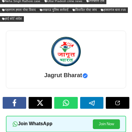
Neha Singh Rathore case
Uttar Pradesh crime news
गिरफ्तारी टीम
पहलगाम हमला पोस्ट विवाद
लखनऊ पुलिस कार्रवाई
विवादित पोस्ट जांच
हजरतगंज थाना FIR
हाई कोर्ट आदेश
Jagrut Bharat
Join WhatsApp
Join Now