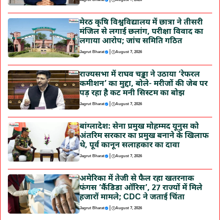
मेरठ कृषि विश्वविद्यालय में छात्रा ने तीसरी
मंजिल से लगाई छलांग, परीक्षा विवाद का
लगाया आरोप; जांच समिति गठित
|
Jagrut Bharat
August 7, 2026
राज्यसभा में राघव चड्ढा ने उठाया ‘रेफरल
कमीशन’ का मुद्दा, बोले- मरीजों की जेब पर
पड़ रहा है कट मनी सिस्टम का बोझ
|
Jagrut Bharat
August 7, 2026
बांग्लादेश: सेना प्रमुख मोहम्मद यूनुस को
अंतरिम सरकार का प्रमुख बनाने के खिलाफ
थे, पूर्व कानून सलाहकार का दावा
|
Jagrut Bharat
August 7, 2026
अमेरिका में तेजी से फैल रहा खतरनाक
फंगस ‘कैंडिडा ऑरिस’, 27 राज्यों में मिले
हजारों मामले; CDC ने जताई चिंता
|
Jagrut Bharat
August 7, 2026