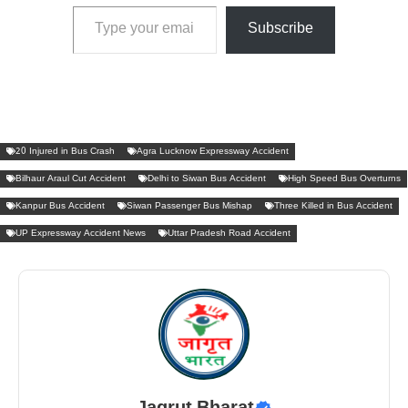
Type your email…
Subscribe
20 Injured in Bus Crash
Agra Lucknow Expressway Accident
Bilhaur Araul Cut Accident
Delhi to Siwan Bus Accident
High Speed Bus Overturns
Kanpur Bus Accident
Siwan Passenger Bus Mishap
Three Killed in Bus Accident
UP Expressway Accident News
Uttar Pradesh Road Accident