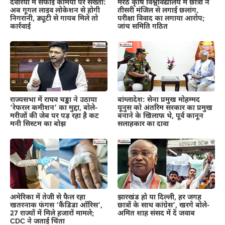
देवरिया में सफाई कर्मियों पर सख्ती:
मेरठ कृषि विश्वविद्यालय में छात्रा ने
अब गूगल लाइव लोकेशन से होगी
तीसरी मंजिल से लगाई छलांग,
निगरानी, ड्यूटी से गायब मिले तो
परीक्षा विवाद का लगाया आरोप;
कार्रवाई
जांच समिति गठित
राज्यसभा में राघव चड्ढा ने उठाया
बांग्लादेश: सेना प्रमुख मोहम्मद
‘रेफरल कमीशन’ का मुद्दा, बोले-
यूनुस को अंतरिम सरकार का प्रमुख
मरीजों की जेब पर पड़ रहा है कट
बनाने के खिलाफ थे, पूर्व कानून
मनी सिस्टम का बोझ
सलाहकार का दावा
अमेरिका में तेजी से फैल रहा
झारखंड हो या दिल्ली, हर जगह
खतरनाक फंगस ‘कैंडिडा ऑरिस’,
छात्रों के साथ कांग्रेस’, खरगे बोले-
27 राज्यों में मिले हजारों मामले;
अमित शाह संसद में दें जवाब
CDC ने जताई चिंता