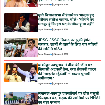
|
Jagrut Bharat
August 6, 2026
यूपी विधानसभा में हंगामे पर भावुक हुए
स्पीकर सतीश महाना, बोले- ‘सोचने पर
मजबूर हूं कि इस पद के योग्य हूं या नहीं’
|
Jagrut Bharat
August 6, 2026
JPSC-JSSC विवाद पर झुकी हेमंत
सरकार, छात्रों से वार्ता के लिए चार मंत्रियों
की समिति गठित
|
Jagrut Bharat
August 6, 2026
बांकीपुर उपचुनाव में पीके की जीत पर
सियासी अटकलें तेज, क्या तेजस्वी यादव
की ‘साइलेंट स्ट्रैटेजी’ ने बदला चुनावी
समीकरण?
|
Jagrut Bharat
August 6, 2026
लखनऊ-कानपुर एक्सप्रेसवे पर टोल वसूली
फिलहाल बंद, सड़क की खामियों पर NHAI
का बड़ा एक्शन