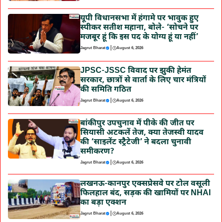
यूपी विधानसभा में हंगामे पर भावुक हुए
स्पीकर सतीश महाना, बोले- ‘सोचने पर
मजबूर हूं कि इस पद के योग्य हूं या नहीं’
|
Jagrut Bharat
August 6, 2026
JPSC-JSSC विवाद पर झुकी हेमंत
सरकार, छात्रों से वार्ता के लिए चार मंत्रियों
की समिति गठित
|
Jagrut Bharat
August 6, 2026
बांकीपुर उपचुनाव में पीके की जीत पर
सियासी अटकलें तेज, क्या तेजस्वी यादव
की ‘साइलेंट स्ट्रैटेजी’ ने बदला चुनावी
समीकरण?
|
Jagrut Bharat
August 6, 2026
लखनऊ-कानपुर एक्सप्रेसवे पर टोल वसूली
फिलहाल बंद, सड़क की खामियों पर NHAI
का बड़ा एक्शन
|
Jagrut Bharat
August 6, 2026