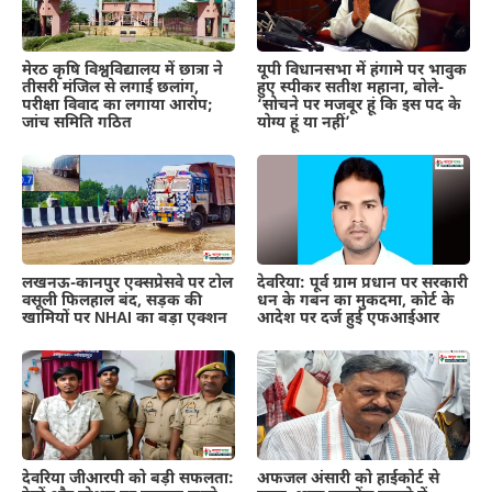
मेरठ कृषि विश्वविद्यालय में छात्रा ने
यूपी विधानसभा में हंगामे पर भावुक
तीसरी मंजिल से लगाई छलांग,
हुए स्पीकर सतीश महाना, बोले-
परीक्षा विवाद का लगाया आरोप;
‘सोचने पर मजबूर हूं कि इस पद के
जांच समिति गठित
योग्य हूं या नहीं’
लखनऊ-कानपुर एक्सप्रेसवे पर टोल
देवरिया: पूर्व ग्राम प्रधान पर सरकारी
वसूली फिलहाल बंद, सड़क की
धन के गबन का मुकदमा, कोर्ट के
खामियों पर NHAI का बड़ा एक्शन
आदेश पर दर्ज हुई एफआईआर
देवरिया जीआरपी को बड़ी सफलता:
अफजल अंसारी को हाईकोर्ट से