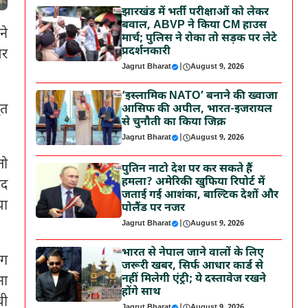
झारखंड में भर्ती परीक्षाओं को लेकर
बवाल, ABVP ने किया CM हाउस
ने
मार्च; पुलिस ने रोका तो सड़क पर लेटे
प्रदर्शनकारी
यर
Jagrut Bharat
|
August 9, 2026
‘इस्लामिक NATO’ बनाने की ख्वाजा
ुत
आसिफ की अपील, भारत-इजरायल
से चुनौती का किया जिक्र
Jagrut Bharat
|
August 9, 2026
तो
पुतिन नाटो देश पर कर सकते हैं
हमला? अमेरिकी खुफिया रिपोर्ट में
ंद
जताई गई आशंका, बाल्टिक देशों और
या
पोलैंड पर नजर
Jagrut Bharat
|
August 9, 2026
भारत से नेपाल जाने वालों के लिए
ंग
जरूरी खबर, सिर्फ आधार कार्ड से
नहीं मिलेगी एंट्री; ये दस्तावेज रखने
ना
होंगे साथ
ची
Jagrut Bharat
|
August 9, 2026