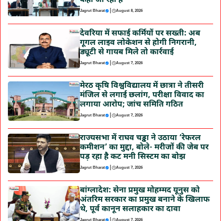
कहा जा रहा है
|
Jagrut Bharat
August 8, 2026
देवरिया में सफाई कर्मियों पर सख्ती: अब
गूगल लाइव लोकेशन से होगी निगरानी,
ड्यूटी से गायब मिले तो कार्रवाई
|
Jagrut Bharat
August 7, 2026
मेरठ कृषि विश्वविद्यालय में छात्रा ने तीसरी
मंजिल से लगाई छलांग, परीक्षा विवाद का
लगाया आरोप; जांच समिति गठित
|
Jagrut Bharat
August 7, 2026
राज्यसभा में राघव चड्ढा ने उठाया ‘रेफरल
कमीशन’ का मुद्दा, बोले- मरीजों की जेब पर
पड़ रहा है कट मनी सिस्टम का बोझ
|
Jagrut Bharat
August 7, 2026
बांग्लादेश: सेना प्रमुख मोहम्मद यूनुस को
अंतरिम सरकार का प्रमुख बनाने के खिलाफ
थे, पूर्व कानून सलाहकार का दावा
|
Jagrut Bharat
August 7, 2026