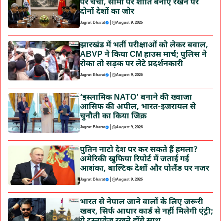
पर चर्चा, सीमा पर शांति बनाए रखने पर
दोनों देशों का जोर
|
Jagrut Bharat
August 9, 2026
झारखंड में भर्ती परीक्षाओं को लेकर बवाल,
ABVP ने किया CM हाउस मार्च; पुलिस ने
रोका तो सड़क पर लेटे प्रदर्शनकारी
|
Jagrut Bharat
August 9, 2026
‘इस्लामिक NATO’ बनाने की ख्वाजा
आसिफ की अपील, भारत-इजरायल से
चुनौती का किया जिक्र
|
Jagrut Bharat
August 9, 2026
पुतिन नाटो देश पर कर सकते हैं हमला?
अमेरिकी खुफिया रिपोर्ट में जताई गई
आशंका, बाल्टिक देशों और पोलैंड पर नजर
|
Jagrut Bharat
August 9, 2026
भारत से नेपाल जाने वालों के लिए जरूरी
खबर, सिर्फ आधार कार्ड से नहीं मिलेगी एंट्री;