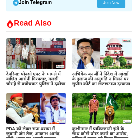
Join Telegram
Join Now
Read Also
देवरिया: पॉक्सो एक्ट के मामले में
अभिषेक बनर्जी ने विदेश में आंखों
वांछित आरोपी गिरफ्तार, मलसी
के इलाज की अनुमति न मिलने पर
चौराहे से बघौचघाट पुलिस ने दबोचा
सुप्रीम कोर्ट का खटखटाया दरवाजा
PDA को लेकर सपा-बसपा में
कुशीनगर में पाकिस्तानी झंडे के
जुबानी जंग तेज, आकाश आनंद
साथ फोटो पोस्ट करने का आरोप,