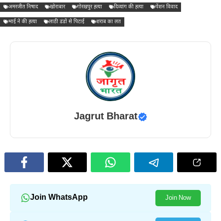
अमरजीत निषाद
खोराबार
गोरखपुर हत्या
दिव्यांग की हत्या
पेंशन विवाद
भाई ने की हत्या
लाठी डंडों से पिटाई
शराब का लत
Jagrut Bharat
Join WhatsApp
Join Now