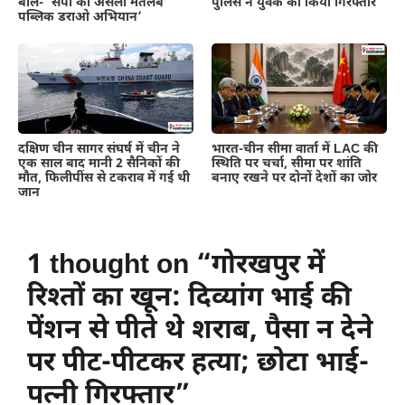
बोले- ‘सपा का असली मतलब
पुलिस ने युवक को किया गिरफ्तार
पब्लिक डराओ अभियान’
दक्षिण चीन सागर संघर्ष में चीन ने
भारत-चीन सीमा वार्ता में LAC की
एक साल बाद मानी 2 सैनिकों की
स्थिति पर चर्चा, सीमा पर शांति
मौत, फिलीपींस से टकराव में गई थी
बनाए रखने पर दोनों देशों का जोर
जान
1 thought on “गोरखपुर में
रिश्तों का खून: दिव्यांग भाई की
पेंशन से पीते थे शराब, पैसा न देने
पर पीट-पीटकर हत्या; छोटा भाई-
पत्नी गिरफ्तार”