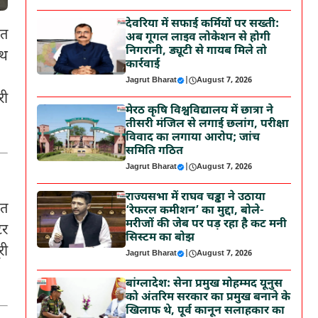
देवरिया में सफाई कर्मियों पर सख्ती:
ित
अब गूगल लाइव लोकेशन से होगी
निगरानी, ड्यूटी से गायब मिले तो
ाथ
कार्रवाई
Jagrut Bharat
|
August 7, 2026
री
मेरठ कृषि विश्वविद्यालय में छात्रा ने
तीसरी मंजिल से लगाई छलांग, परीक्षा
विवाद का लगाया आरोप; जांच
समिति गठित
Jagrut Bharat
|
August 7, 2026
राज्यसभा में राघव चड्ढा ने उठाया
हत
‘रेफरल कमीशन’ का मुद्दा, बोले-
मरीजों की जेब पर पड़ रहा है कट मनी
टर
सिस्टम का बोझ
री
Jagrut Bharat
|
August 7, 2026
बांग्लादेश: सेना प्रमुख मोहम्मद यूनुस
को अंतरिम सरकार का प्रमुख बनाने के
खिलाफ थे, पूर्व कानून सलाहकार का