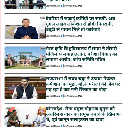
|
Jagrut Bharat
August 8, 2026
देवरिया में सफाई कर्मियों पर सख्ती: अब
गूगल लाइव लोकेशन से होगी निगरानी,
ड्यूटी से गायब मिले तो कार्रवाई
|
Jagrut Bharat
August 7, 2026
मेरठ कृषि विश्वविद्यालय में छात्रा ने तीसरी
मंजिल से लगाई छलांग, परीक्षा विवाद का
लगाया आरोप; जांच समिति गठित
|
Jagrut Bharat
August 7, 2026
राज्यसभा में राघव चड्ढा ने उठाया ‘रेफरल
कमीशन’ का मुद्दा, बोले- मरीजों की जेब पर
पड़ रहा है कट मनी सिस्टम का बोझ
|
Jagrut Bharat
August 7, 2026
बांग्लादेश: सेना प्रमुख मोहम्मद यूनुस को
अंतरिम सरकार का प्रमुख बनाने के खिलाफ
थे, पूर्व कानून सलाहकार का दावा
|
Jagrut Bharat
August 7, 2026