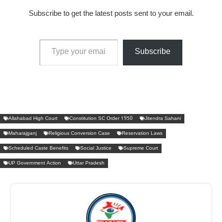
Subscribe to get the latest posts sent to your email.
Type your email…
Subscribe
Allahabad High Court
Constitution SC Order 1950
Jitendra Sahani
Maharajganj
Religious Conversion Case
Reservation Laws
Scheduled Caste Benefits
Social Justice
Supreme Court
UP Government Action
Uttar Pradesh