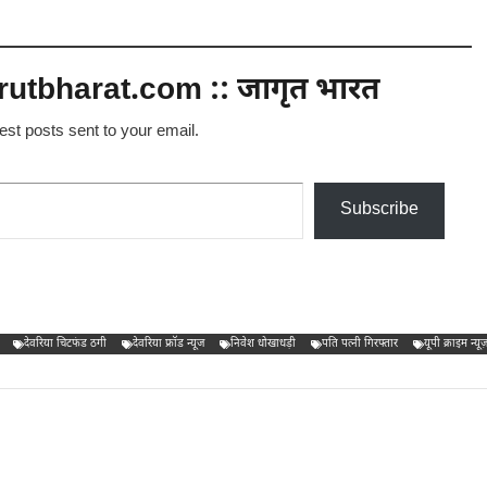
utbharat.com :: जागृत भारत
test posts sent to your email.
Subscribe
देवरिया चिटफंड ठगी
देवरिया फ्रॉड न्यूज
निवेश धोखाधड़ी
पति पत्नी गिरफ्तार
यूपी क्राइम न्यूज