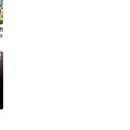
री
का
न
र