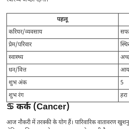
पहलू
करियर/व्यवसाय
सफल
प्रेम/परिवार
स्थ
स्वास्थ्य
अच्छ
धन/वित्त
आय म
शुभ अंक
5
शुभ रंग
हरा
♋ कर्क (Cancer)
आज नौकरी में तरक्की के योग हैं। पारिवारिक वातावरण खुशनुमा 