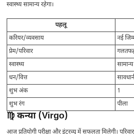
स्वास्थ्य सामान्य रहेगा।
पहलू
करियर/व्यवसाय
नई जिम्म
प्रेम/परिवार
गलतफहमि
स्वास्थ्य
सामान्य 
धन/वित्त
सावधानी
शुभ अंक
1
शुभ रंग
पीला
♍ कन्या (Virgo)
आज प्रतियोगी परीक्षा और इंटरव्यू में सफलता मिलेगी। परिवार क