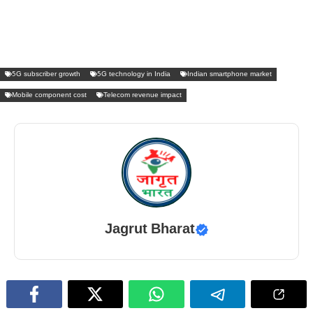
5G subscriber growth
5G technology in India
Indian smartphone market
Mobile component cost
Telecom revenue impact
Jagrut Bharat