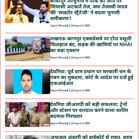
बांकीपुर उपचुनाव में पीके की जीत पर
सियासी अटकलें तेज, क्या तेजस्वी यादव
की ‘साइलेंट स्ट्रैटेजी’ ने बदला चुनावी
समीकरण?
|
Jagrut Bharat
August 6, 2026
लखनऊ-कानपुर एक्सप्रेसवे पर टोल वसूली
फिलहाल बंद, सड़क की खामियों पर NHAI
का बड़ा एक्शन
|
Jagrut Bharat
August 6, 2026
देवरिया: पूर्व ग्राम प्रधान पर सरकारी धन के
गबन का मुकदमा, कोर्ट के आदेश पर दर्ज हुई
एफआईआर
|
Jagrut Bharat
August 4, 2026
देवरिया जीआरपी को बड़ी सफलता: ट्रेनों
और स्टेशन पर वारदात करने वाला शातिर
बदमाश गिरफ्तार
|
Jagrut Bharat
August 4, 2026
अफजल अंसारी को हाईकोर्ट से राहत, शस्त्र