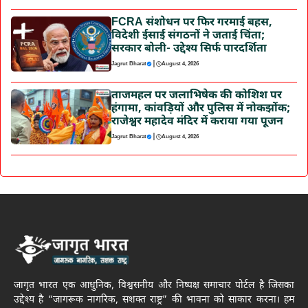
FCRA संशोधन पर फिर गरमाई बहस,
विदेशी ईसाई संगठनों ने जताई चिंता;
सरकार बोली- उद्देश्य सिर्फ पारदर्शिता
|
Jagrut Bharat
August 4, 2026
ताजमहल पर जलाभिषेक की कोशिश पर
हंगामा, कांवड़ियों और पुलिस में नोकझोंक;
राजेश्वर महादेव मंदिर में कराया गया पूजन
|
Jagrut Bharat
August 4, 2026
जागृत भारत एक आधुनिक, विश्वसनीय और निष्पक्ष समाचार पोर्टल है जिसका
उद्देश्य है “जागरूक नागरिक, सशक्त राष्ट्र” की भावना को साकार करना। हम