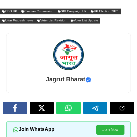
CEO UP
Election Commission
SIR Campaign UP
UP Election 2025
Uttar Pradesh news
Voter List Revision
Voter List Update
Jagrut Bharat
Join WhatsApp
Join Now