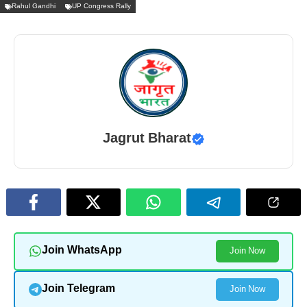
Rahul Gandhi
UP Congress Rally
Jagrut Bharat
Join WhatsApp
Join Now
Join Telegram
Join Now