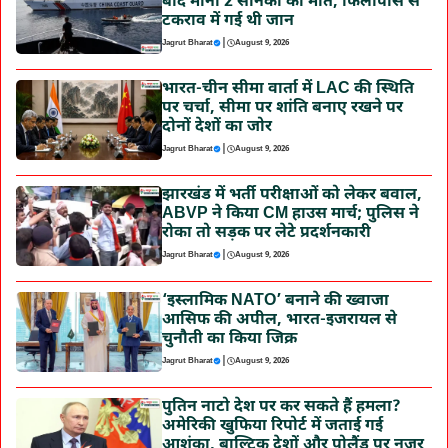
बाद मानी 2 सैनिकों की मौत, फिलीपींस से
टकराव में गई थी जान
|
Jagrut Bharat
August 9, 2026
भारत-चीन सीमा वार्ता में LAC की स्थिति
पर चर्चा, सीमा पर शांति बनाए रखने पर
दोनों देशों का जोर
|
Jagrut Bharat
August 9, 2026
झारखंड में भर्ती परीक्षाओं को लेकर बवाल,
ABVP ने किया CM हाउस मार्च; पुलिस ने
रोका तो सड़क पर लेटे प्रदर्शनकारी
|
Jagrut Bharat
August 9, 2026
‘इस्लामिक NATO’ बनाने की ख्वाजा
आसिफ की अपील, भारत-इजरायल से
चुनौती का किया जिक्र
|
Jagrut Bharat
August 9, 2026
पुतिन नाटो देश पर कर सकते हैं हमला?
अमेरिकी खुफिया रिपोर्ट में जताई गई
आशंका, बाल्टिक देशों और पोलैंड पर नजर