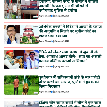
देवरिया: पॉक्सो एक्ट के मामले में वांछित
आरोपी गिरफ्तार, मलसी चौराहे से
बघौचघाट पुलिस ने दबोचा
|
Jagrut Bharat
August 9, 2026
अभिषेक बनर्जी ने विदेश में आंखों के इलाज
की अनुमति न मिलने पर सुप्रीम कोर्ट का
खटखटाया दरवाजा
|
Jagrut Bharat
August 9, 2026
PDA को लेकर सपा-बसपा में जुबानी जंग
तेज, आकाश आनंद बोले- ‘सपा का असली
मतलब पब्लिक डराओ अभियान’
|
Jagrut Bharat
August 9, 2026
कुशीनगर में पाकिस्तानी झंडे के साथ फोटो
पोस्ट करने का आरोप, पुलिस ने युवक को
किया गिरफ्तार
|
Jagrut Bharat
August 9, 2026
दक्षिण चीन सागर संघर्ष में चीन ने एक साल