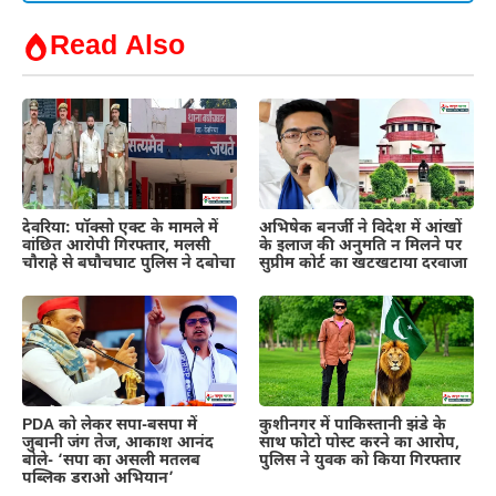
Read Also
देवरिया: पॉक्सो एक्ट के मामले में
अभिषेक बनर्जी ने विदेश में आंखों
वांछित आरोपी गिरफ्तार, मलसी
के इलाज की अनुमति न मिलने पर
चौराहे से बघौचघाट पुलिस ने दबोचा
सुप्रीम कोर्ट का खटखटाया दरवाजा
PDA को लेकर सपा-बसपा में
कुशीनगर में पाकिस्तानी झंडे के
जुबानी जंग तेज, आकाश आनंद
साथ फोटो पोस्ट करने का आरोप,
बोले- ‘सपा का असली मतलब
पुलिस ने युवक को किया गिरफ्तार
पब्लिक डराओ अभियान’