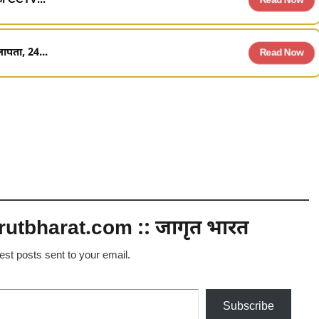
 की CCTV...
Read Now
ापता, 24...
Read Now
utbharat.com :: जागृत भारत
test posts sent to your email.
Subscribe