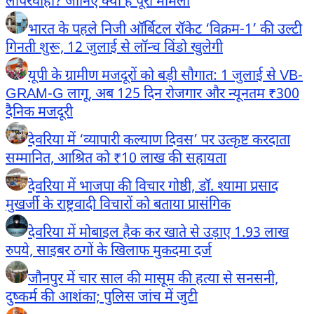
लापरवाही? जानिए क्या है पूरा मामला
भारत के पहले निजी ऑर्बिटल रॉकेट ‘विक्रम-1’ की उल्टी
गिनती शुरू, 12 जुलाई से लॉन्च विंडो खुलेगी
यूपी के ग्रामीण मजदूरों को बड़ी सौगात: 1 जुलाई से VB-
GRAM-G लागू, अब 125 दिन रोजगार और न्यूनतम ₹300
दैनिक मजदूरी
देवरिया में ‘व्यापारी कल्याण दिवस’ पर उत्कृष्ट करदाता
सम्मानित, आश्रित को ₹10 लाख की सहायता
देवरिया में भाजपा की विचार गोष्ठी, डॉ. श्यामा प्रसाद
मुखर्जी के राष्ट्रवादी विचारों को बताया प्रासंगिक
देवरिया में मोबाइल हैक कर खाते से उड़ाए 1.93 लाख
रुपये, साइबर ठगों के खिलाफ मुकदमा दर्ज
जौनपुर में चार साल की मासूम की हत्या से सनसनी,
दुष्कर्म की आशंका; पुलिस जांच में जुटी