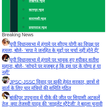
लखनऊ न्यूज़
कानपुर न्यूज़
वाराणसी न्यूज़
प्रयागराज न्यूज़
Breaking News
यूपी विधानसभा में हंगामे पर सीएम योगी का विपक्ष पर
हमला, बोले- ‘सपा ने जनहित के मुद्दों पर चर्चा नहीं होने दी’
यूपी विधानसभा में हंगामे पर भावुक हुए स्पीकर सतीश
महाना, बोले- ‘सोचने पर मजबूर हूं कि इस पद के योग्य हूं या
नहीं’
JPSC-JSSC विवाद पर झुकी हेमंत सरकार, छात्रों से
वार्ता के लिए चार मंत्रियों की समिति गठित
बांकीपुर उपचुनाव में पीके की जीत पर सियासी अटकलें
तेज, क्या तेजस्वी यादव की ‘साइलेंट स्ट्रैटेजी’ ने बदला चुनावी