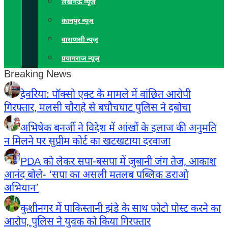
लखनऊ न्यूज़
कानपुर न्यूज़
वाराणसी न्यूज़
प्रयागराज न्यूज़
Breaking News
देवरिया: पॉक्सो एक्ट के मामले में वांछित आरोपी
गिरफ्तार, मलसी चौराहे से बघौचघाट पुलिस ने दबोचा
अभिषेक बनर्जी ने विदेश में आंखों के इलाज की अनुमति
न मिलने पर सुप्रीम कोर्ट का खटखटाया दरवाजा
PDA को लेकर सपा-बसपा में जुबानी जंग तेज, आकाश
आनंद बोले- ‘सपा का असली मतलब पब्लिक डराओ
अभियान’
कुशीनगर में पाकिस्तानी झंडे के साथ फोटो पोस्ट करने का
आरोप, पुलिस ने युवक को किया गिरफ्तार