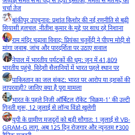
अध्यक्ष समेत सभी पदों से दिया इस्तीफा, ममता से मतभेद की
चर्चा तेज
बांकीपुर उपचुनाव: प्रशांत किशोर की नई रणनीति से बढ़ी
सियासी हलचल, नीतीश कुमार के मुद्दे पर साध रहे निशाना
राम मंदिर चढ़ावा विवाद: प्रियंका चतुर्वेदी ने पीएम मोदी से
मांगा जवाब, जांच और पारदर्शिता पर उठाए सवाल
नेपाल में भारतीय पर्यटकों की धूम: जून में 41,809
भारतीय पहुंचे, विदेशी सैलानियों में भारत पहले स्थान पर
पाकिस्तान का जल संकट: भारत पर आरोप या दशकों की
लापरवाही? जानिए क्या है पूरा मामला
भारत के पहले निजी ऑर्बिटल रॉकेट ‘विक्रम-1’ की उल्टी
गिनती शुरू, 12 जुलाई से लॉन्च विंडो खुलेगी
यूपी के ग्रामीण मजदूरों को बड़ी सौगात: 1 जुलाई से VB-
GRAM-G लागू, अब 125 दिन रोजगार और न्यूनतम ₹300