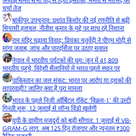
अध्यक्ष समेत सभी पदों से दिया इस्तीफा, ममता से मतभेद की
चर्चा तेज
बांकीपुर उपचुनाव: प्रशांत किशोर की नई रणनीति से बढ़ी
सियासी हलचल, नीतीश कुमार के मुद्दे पर साध रहे निशाना
राम मंदिर चढ़ावा विवाद: प्रियंका चतुर्वेदी ने पीएम मोदी से
मांगा जवाब, जांच और पारदर्शिता पर उठाए सवाल
नेपाल में भारतीय पर्यटकों की धूम: जून में 41,809
भारतीय पहुंचे, विदेशी सैलानियों में भारत पहले स्थान पर
पाकिस्तान का जल संकट: भारत पर आरोप या दशकों की
लापरवाही? जानिए क्या है पूरा मामला
भारत के पहले निजी ऑर्बिटल रॉकेट ‘विक्रम-1’ की उल्टी
गिनती शुरू, 12 जुलाई से लॉन्च विंडो खुलेगी
यूपी के ग्रामीण मजदूरों को बड़ी सौगात: 1 जुलाई से VB-
GRAM-G लागू, अब 125 दिन रोजगार और न्यूनतम ₹300