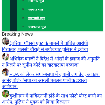
लखनऊ न्यूज़
कानपुर न्यूज़
वाराणसी न्यूज़
प्रयागराज न्यूज़
Breaking News
देवरिया: पॉक्सो एक्ट के मामले में वांछित आरोपी
गिरफ्तार, मलसी चौराहे से बघौचघाट पुलिस ने दबोचा
अभिषेक बनर्जी ने विदेश में आंखों के इलाज की अनुमति
न मिलने पर सुप्रीम कोर्ट का खटखटाया दरवाजा
PDA को लेकर सपा-बसपा में जुबानी जंग तेज, आकाश
आनंद बोले- ‘सपा का असली मतलब पब्लिक डराओ
अभियान’
कुशीनगर में पाकिस्तानी झंडे के साथ फोटो पोस्ट करने का
आरोप, पुलिस ने युवक को किया गिरफ्तार