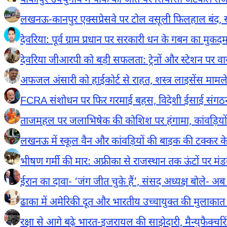
बांकीपुर उपचुनाव में पीके की जीत पर सियासी अटकलें तेज,
लखनऊ-कानपुर एक्सप्रेसवे पर टोल वसूली फिलहाल बंद, 
देवरिया: पूर्व ग्राम प्रधान पर सरकारी धन के गबन का मु
देवरिया जीआरपी को बड़ी सफलता: ट्रेनों और स्टेशन पर व
अफजल अंसारी को हाईकोर्ट से राहत, शस्त्र लाइसेंस मामले
FCRA संशोधन पर फिर गरमाई बहस, विदेशी ईसाई संगठनों ने
ताजमहल पर जलाभिषेक की कोशिश पर हंगामा, कांवड़ियों और
लखनऊ में स्कूल वैन और कांवड़ियों की बाइक की टक्कर के
भीषण गर्मी की मार: अफ्रीका से राजस्थान तक ऊंटों पर मंड
ईरान का दावा- ‘जंग जीत चुके हैं’, संसद अध्यक्ष बोले- 
ढाका में अमेरिकी दूत और भारतीय उच्चायुक्त की मुलाकात 
रक्षा से आगे बढ़े भारत-इजरायल की साझेदारी, मैन्युफैक्चर