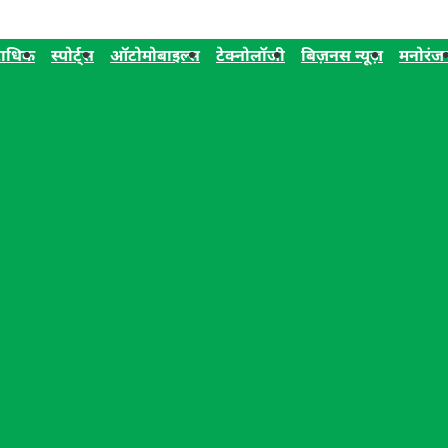
ाधिक
स्पोर्ट्स
ऑटोमोबाइल्स
टेक्नोलॉजी
बिज़नस न्यूज़
मनोरंज