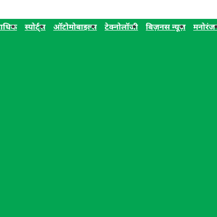
ाधिक
स्पोर्ट्स
ऑटोमोबाइल्स
टेक्नोलॉजी
बिज़नस न्यूज़
मनोरंज