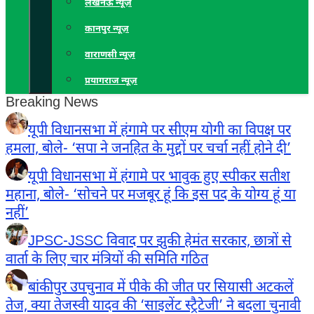
लखनऊ न्यूज़
कानपुर न्यूज़
वाराणसी न्यूज़
प्रयागराज न्यूज़
Breaking News
यूपी विधानसभा में हंगामे पर सीएम योगी का विपक्ष पर
हमला, बोले- ‘सपा ने जनहित के मुद्दों पर चर्चा नहीं होने दी’
यूपी विधानसभा में हंगामे पर भावुक हुए स्पीकर सतीश
महाना, बोले- ‘सोचने पर मजबूर हूं कि इस पद के योग्य हूं या
नहीं’
JPSC-JSSC विवाद पर झुकी हेमंत सरकार, छात्रों से
वार्ता के लिए चार मंत्रियों की समिति गठित
बांकीपुर उपचुनाव में पीके की जीत पर सियासी अटकलें
तेज, क्या तेजस्वी यादव की ‘साइलेंट स्ट्रैटेजी’ ने बदला चुनावी