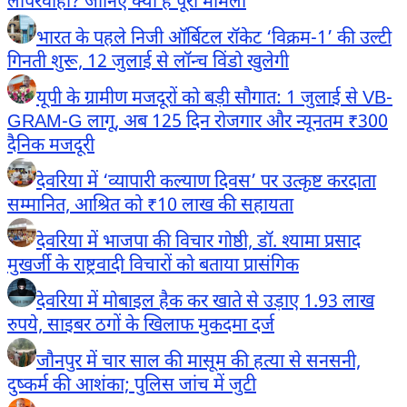
लापरवाही? जानिए क्या है पूरा मामला
भारत के पहले निजी ऑर्बिटल रॉकेट ‘विक्रम-1’ की उल्टी
गिनती शुरू, 12 जुलाई से लॉन्च विंडो खुलेगी
यूपी के ग्रामीण मजदूरों को बड़ी सौगात: 1 जुलाई से VB-
GRAM-G लागू, अब 125 दिन रोजगार और न्यूनतम ₹300
दैनिक मजदूरी
देवरिया में ‘व्यापारी कल्याण दिवस’ पर उत्कृष्ट करदाता
सम्मानित, आश्रित को ₹10 लाख की सहायता
देवरिया में भाजपा की विचार गोष्ठी, डॉ. श्यामा प्रसाद
मुखर्जी के राष्ट्रवादी विचारों को बताया प्रासंगिक
देवरिया में मोबाइल हैक कर खाते से उड़ाए 1.93 लाख
रुपये, साइबर ठगों के खिलाफ मुकदमा दर्ज
जौनपुर में चार साल की मासूम की हत्या से सनसनी,
दुष्कर्म की आशंका; पुलिस जांच में जुटी