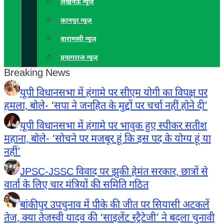
लखनऊ न्यूज़
कानपुर न्यूज़
वाराणसी न्यूज़
प्रयागराज न्यूज़
Breaking News
यूपी विधानसभा में हंगामे पर सीएम योगी का विपक्ष पर
हमला, बोले- ‘सपा ने जनहित के मुद्दों पर चर्चा नहीं होने दी’
यूपी विधानसभा में हंगामे पर भावुक हुए स्पीकर सतीश
महाना, बोले- ‘सोचने पर मजबूर हूं कि इस पद के योग्य हूं या
नहीं’
JPSC-JSSC विवाद पर झुकी हेमंत सरकार, छात्रों से
वार्ता के लिए चार मंत्रियों की समिति गठित
बांकीपुर उपचुनाव में पीके की जीत पर सियासी अटकलें
तेज, क्या तेजस्वी यादव की ‘साइलेंट स्ट्रैटेजी’ ने बदला चुनावी