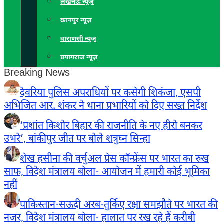
लखनऊ न्यूज़
कानपुर न्यूज़
वाराणसी न्यूज़
प्रयागराज न्यूज़
Breaking News
देवरिया पुलिस अपराधियों पर कसेगी शिकंजा, एसपी
अभिजित आर. शंकर ने थाना प्रभारियों को दिए सख्त निर्देश
‘प्रशांत किशोर बिहार की राजनीति के नए हीरो बनकर
उभरे’, बांकीपुर जीत पर बोले शत्रुघ्न सिन्हा
शेख हसीना की वर्चुअल प्रेस कॉन्फ्रेंस पर भारत का रुख
साफ, विदेश मंत्रालय बोला- आयोजन में हमारी कोई भूमिका
नहीं
पाकिस्तान-सऊदी अरब-तुर्किए रक्षा समझौते पर भारत की
नजर, विदेश मंत्रालय बोला- हालात पर रख रहे हैं करीबी