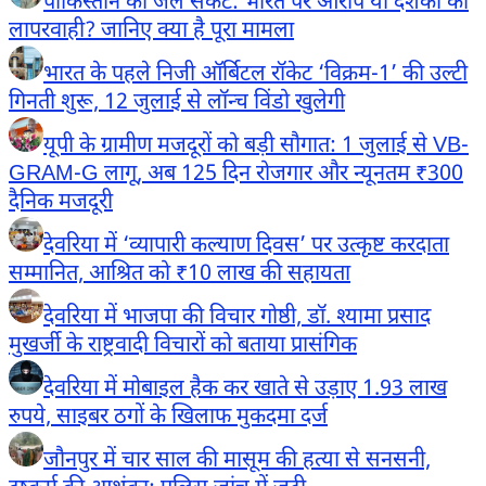
पाकिस्तान का जल संकट: भारत पर आरोप या दशकों की
लापरवाही? जानिए क्या है पूरा मामला
भारत के पहले निजी ऑर्बिटल रॉकेट ‘विक्रम-1’ की उल्टी
गिनती शुरू, 12 जुलाई से लॉन्च विंडो खुलेगी
यूपी के ग्रामीण मजदूरों को बड़ी सौगात: 1 जुलाई से VB-
GRAM-G लागू, अब 125 दिन रोजगार और न्यूनतम ₹300
दैनिक मजदूरी
देवरिया में ‘व्यापारी कल्याण दिवस’ पर उत्कृष्ट करदाता
सम्मानित, आश्रित को ₹10 लाख की सहायता
देवरिया में भाजपा की विचार गोष्ठी, डॉ. श्यामा प्रसाद
मुखर्जी के राष्ट्रवादी विचारों को बताया प्रासंगिक
देवरिया में मोबाइल हैक कर खाते से उड़ाए 1.93 लाख
रुपये, साइबर ठगों के खिलाफ मुकदमा दर्ज
जौनपुर में चार साल की मासूम की हत्या से सनसनी,