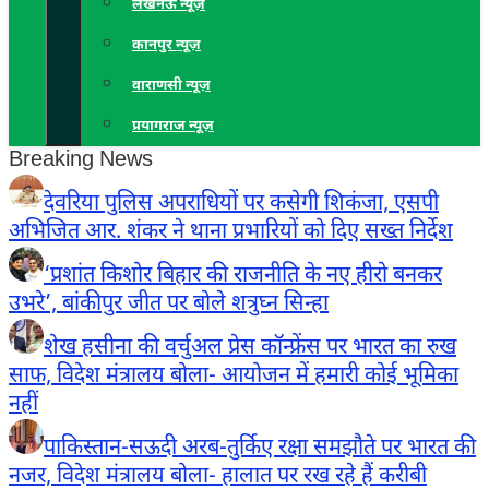
लखनऊ न्यूज़
कानपुर न्यूज़
वाराणसी न्यूज़
प्रयागराज न्यूज़
Breaking News
देवरिया पुलिस अपराधियों पर कसेगी शिकंजा, एसपी
अभिजित आर. शंकर ने थाना प्रभारियों को दिए सख्त निर्देश
‘प्रशांत किशोर बिहार की राजनीति के नए हीरो बनकर
उभरे’, बांकीपुर जीत पर बोले शत्रुघ्न सिन्हा
शेख हसीना की वर्चुअल प्रेस कॉन्फ्रेंस पर भारत का रुख
साफ, विदेश मंत्रालय बोला- आयोजन में हमारी कोई भूमिका
नहीं
पाकिस्तान-सऊदी अरब-तुर्किए रक्षा समझौते पर भारत की
नजर, विदेश मंत्रालय बोला- हालात पर रख रहे हैं करीबी