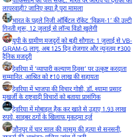
पाकिस्तान का जल संकट: भारत पर आरोप या दशकों की
लापरवाही? जानिए क्या है पूरा मामला
भारत के पहले निजी ऑर्बिटल रॉकेट ‘विक्रम-1’ की उल्टी
गिनती शुरू, 12 जुलाई से लॉन्च विंडो खुलेगी
यूपी के ग्रामीण मजदूरों को बड़ी सौगात: 1 जुलाई से VB-
GRAM-G लागू, अब 125 दिन रोजगार और न्यूनतम ₹300
दैनिक मजदूरी
देवरिया में ‘व्यापारी कल्याण दिवस’ पर उत्कृष्ट करदाता
सम्मानित, आश्रित को ₹10 लाख की सहायता
देवरिया में भाजपा की विचार गोष्ठी, डॉ. श्यामा प्रसाद
मुखर्जी के राष्ट्रवादी विचारों को बताया प्रासंगिक
देवरिया में मोबाइल हैक कर खाते से उड़ाए 1.93 लाख
रुपये, साइबर ठगों के खिलाफ मुकदमा दर्ज
जौनपुर में चार साल की मासूम की हत्या से सनसनी,