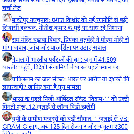
अध्यक्ष समेत सभी पदों से दिया इस्तीफा, ममता से मतभेद की
चर्चा तेज
बांकीपुर उपचुनाव: प्रशांत किशोर की नई रणनीति से बढ़ी
सियासी हलचल, नीतीश कुमार के मुद्दे पर साध रहे निशाना
राम मंदिर चढ़ावा विवाद: प्रियंका चतुर्वेदी ने पीएम मोदी से
मांगा जवाब, जांच और पारदर्शिता पर उठाए सवाल
नेपाल में भारतीय पर्यटकों की धूम: जून में 41,809
भारतीय पहुंचे, विदेशी सैलानियों में भारत पहले स्थान पर
पाकिस्तान का जल संकट: भारत पर आरोप या दशकों की
लापरवाही? जानिए क्या है पूरा मामला
भारत के पहले निजी ऑर्बिटल रॉकेट ‘विक्रम-1’ की उल्टी
गिनती शुरू, 12 जुलाई से लॉन्च विंडो खुलेगी
यूपी के ग्रामीण मजदूरों को बड़ी सौगात: 1 जुलाई से VB-
GRAM-G लागू, अब 125 दिन रोजगार और न्यूनतम ₹300