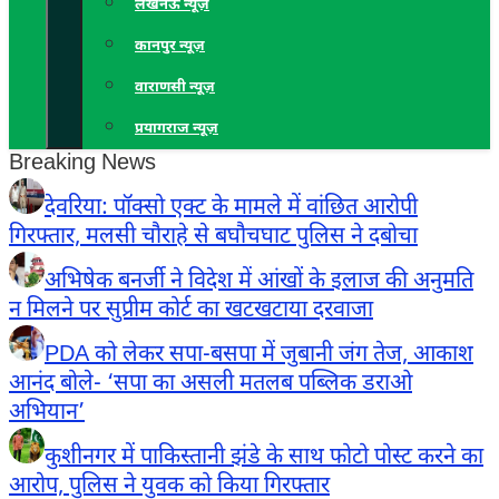
लखनऊ न्यूज़
कानपुर न्यूज़
वाराणसी न्यूज़
प्रयागराज न्यूज़
Breaking News
देवरिया: पॉक्सो एक्ट के मामले में वांछित आरोपी
गिरफ्तार, मलसी चौराहे से बघौचघाट पुलिस ने दबोचा
अभिषेक बनर्जी ने विदेश में आंखों के इलाज की अनुमति
न मिलने पर सुप्रीम कोर्ट का खटखटाया दरवाजा
PDA को लेकर सपा-बसपा में जुबानी जंग तेज, आकाश
आनंद बोले- ‘सपा का असली मतलब पब्लिक डराओ
अभियान’
कुशीनगर में पाकिस्तानी झंडे के साथ फोटो पोस्ट करने का
आरोप, पुलिस ने युवक को किया गिरफ्तार